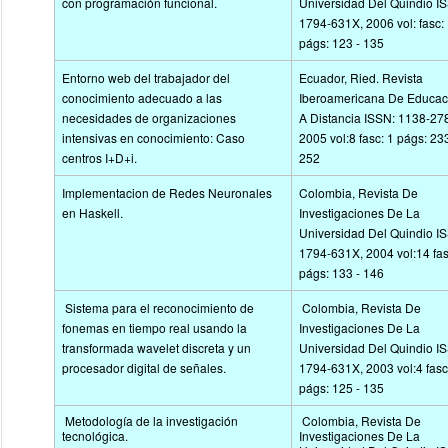
con programación funcional.
Universidad Del Quindio I
1794-631X, 2006 vol: fasc:
págs: 123 - 135
Entorno web del trabajador del
Ecuador, Ried. Revista
conocimiento adecuado a las
Iberoamericana De Educac
necesidades de organizaciones
A Distancia ISSN: 1138-27
intensivas en conocimiento: Caso
2005 vol:8 fasc: 1 págs: 233
centros I+D+i.
252
Implementacion de Redes Neuronales
Colombia, Revista De
en Haskell.
Investigaciones De La
Universidad Del Quindio I
1794-631X, 2004 vol:14 fas
págs: 133 - 146
Sistema para el reconocimiento de
Colombia, Revista De
fonemas en tiempo real usando la
Investigaciones De La
transformada wavelet discreta y un
Universidad Del Quindio I
procesador digital de señales.
1794-631X, 2003 vol:4 fasc
págs: 125 - 135
Metodología de la investigación
Colombia, Revista De
tecnológica.
Investigaciones De La