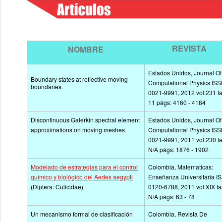
REVISTA
NOMBRE
Estados Unidos, Journal Of
Boundary states at reflective moving
Computational Physics ISS
boundaries.
0021-9991, 2012 vol:231 fa
11 págs: 4160 - 4184
Discontinuous Galerkin spectral element
Estados Unidos, Journal Of
approximations on moving meshes.
Computational Physics ISS
0021-9991, 2011 vol:230 fa
N/A págs: 1876 - 1902
Modelado de estrategias para el control
Colombia, Matematicas:
químico y biológico del Aedes aegypti
Enseñanza Universitaria I
(Diptera: Culicidae).
0120-6788, 2011 vol:XIX fa
N/A págs: 63 - 78
Un mecanismo formal de clasificación
Colombia, Revista De