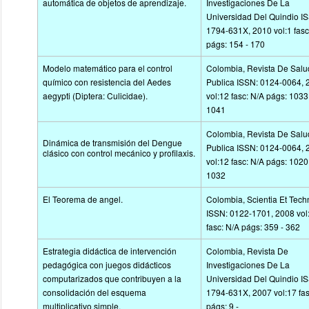
automática de objetos de aprendizaje.
Investigaciones De La
Universidad Del Quindio I
1794-631X, 2010 vol:1 fasc
págs: 154 - 170
Modelo matemático para el control
Colombia, Revista De Salu
químico con resistencia del Aedes
Publica ISSN: 0124-0064, 
aegypti (Diptera: Culicidae).
vol:12 fasc: N/A págs: 1033
1041
Colombia, Revista De Salu
Dinámica de transmisión del Dengue
Publica ISSN: 0124-0064, 
clásico con control mecánico y profilaxis.
vol:12 fasc: N/A págs: 1020
1032
El Teorema de angel.
Colombia, Scientia Et Tech
ISSN: 0122-1701, 2008 vol
fasc: N/A págs: 359 - 362
Estrategia didáctica de intervención
Colombia, Revista De
pedagógica con juegos didácticos
Investigaciones De La
computarizados que contribuyen a la
Universidad Del Quindio I
consolidación del esquema
1794-631X, 2007 vol:17 fas
multiplicativo simple.
págs: 9 -