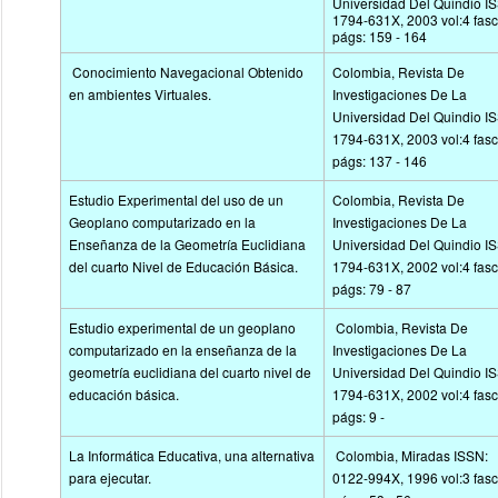
Universidad Del Quindio I
1794-631X, 2003 vol:4 fasc
págs: 159 - 164
Conocimiento Navegacional Obtenido
Colombia, Revista De
en ambientes Virtuales.
Investigaciones De La
Universidad Del Quindio I
1794-631X, 2003 vol:4 fasc
págs: 137 - 146
Estudio Experimental del uso de un
Colombia, Revista De
Geoplano computarizado en la
Investigaciones De La
Enseñanza de la Geometría Euclidiana
Universidad Del Quindio I
del cuarto Nivel de Educación Básica.
1794-631X, 2002 vol:4 fasc
págs: 79 - 87
Estudio experimental de un geoplano
Colombia, Revista De
computarizado en la enseñanza de la
Investigaciones De La
geometría euclidiana del cuarto nivel de
Universidad Del Quindio I
educación básica.
1794-631X, 2002 vol:4 fasc
págs: 9 -
La Informática Educativa, una alternativa
Colombia, Miradas ISSN:
para ejecutar.
0122-994X, 1996 vol:3 fasc