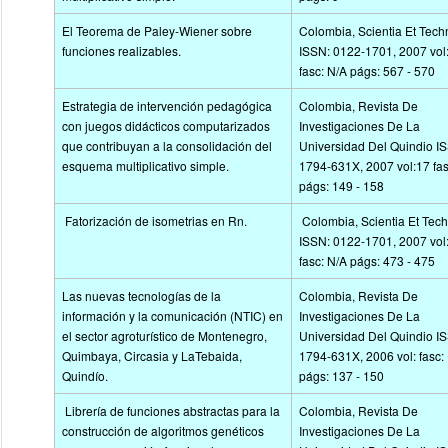
El Teorema de Paley-Wiener sobre
Colombia, Scientia Et Tech
funciones realizables.
ISSN: 0122-1701, 2007 vol
fasc: N/A págs: 567 - 570
Estrategia de intervención pedagógica
Colombia, Revista De
con juegos didácticos computarizados
Investigaciones De La
que contribuyan a la consolidación del
Universidad Del Quindio I
esquema multiplicativo simple.
1794-631X, 2007 vol:17 fas
págs: 149 - 158
Fatorización de isometrias en Rn.
Colombia, Scientia Et Tec
ISSN: 0122-1701, 2007 vol
fasc: N/A págs: 473 - 475
Las nuevas tecnologías de la
Colombia, Revista De
información y la comunicación (NTIC) en
Investigaciones De La
el sector agroturístico de Montenegro,
Universidad Del Quindio I
Quimbaya, Circasia y LaTebaida,
1794-631X, 2006 vol: fasc:
Quindío.
págs: 137 - 150
Librería de funciones abstractas para la
Colombia, Revista De
construcción de algoritmos genéticos
Investigaciones De La