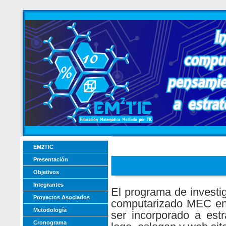
EM2TIC
Presentación
Objetivos
Integrantes
El programa de investig
Proyectos Asociados
computarizado MEC en 
Metodología
ser incorporado a estr
Cronograma