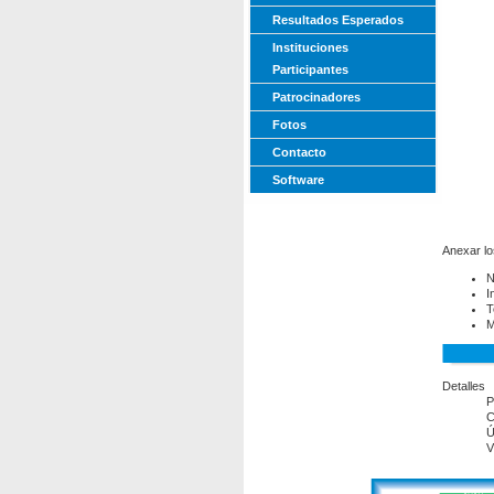
Resultados Esperados
Instituciones
Participantes
Patrocinadores
Fotos
Contacto
Software
Anexar lo
N
I
T
M
Detalles
P
C
Ú
V