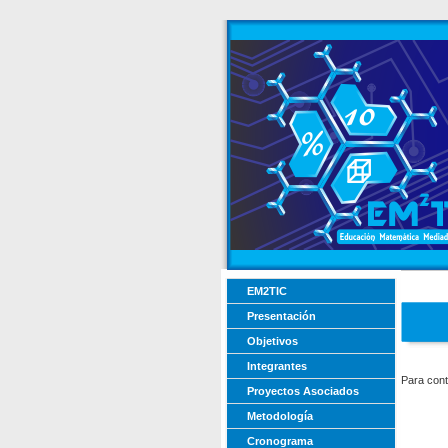
EM2TIC
Presentación
Objetivos
Integrantes
Para cont
Proyectos Asociados
Metodología
Cronograma