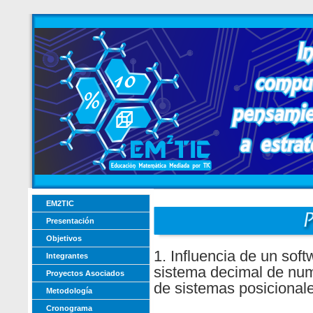
EM2TIC
Presentación
Objetivos
1. Influencia de un sof
Integrantes
sistema decimal de nume
Proyectos Asociados
de sistemas posicional
Metodología
Cronograma